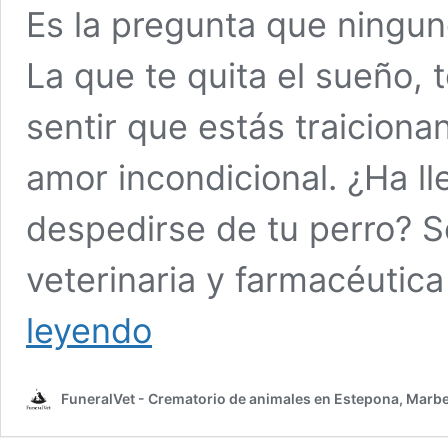
Es la pregunta que ningun
La que te quita el sueño, 
sentir que estás traicion
amor incondicional. ¿Ha 
despedirse de tu perro? 
veterinaria y farmacéutic
Cómo
leyendo
saber
cuándo
ha
FuneralVet - Crematorio de animales en Estepona, Marbel
llegado
el
momento