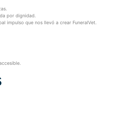
zas.
da por dignidad.
pal impulso que nos llevó a crear FuneralVet.
accesible.
s